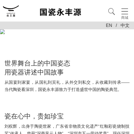
商城
EN
/
中文
世界舞台上的中国姿态
用瓷器讲述中国故事
从国宴到家宴，从国礼到宾礼，从外交到私交，从收藏到传承——
当代陶瓷看深圳，国瓷永丰源致力于打造盛世中国的陶瓷典范。
瓷在心中，贵如珍宝
刘权辉，出身于陶瓷世家，广东省非物质文化遗产“红釉彩瓷烧制技
艺”传承人，曾获“深商风云人物”、“深圳市五一劳动奖章”。现任深圳