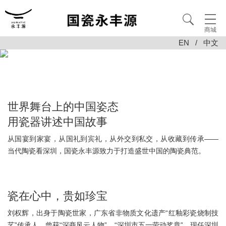
商城
EN
/
中文
世界舞台上的中国姿态
用瓷器讲述中国故事
从国宴到家宴，从国礼到宾礼，从外交到私交，从收藏到传承——
当代陶瓷看深圳，国瓷永丰源致力于打造盛世中国的陶瓷典范。
瓷在心中，贵如珍宝
刘权辉，出身于陶瓷世家，广东省非物质文化遗产“红釉彩瓷烧制技
艺”传承人，曾获“深商风云人物”、“深圳市五一劳动奖章”。现任深圳