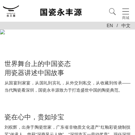
商城
EN
/
中文
世界舞台上的中国姿态
用瓷器讲述中国故事
从国宴到家宴，从国礼到宾礼，从外交到私交，从收藏到传承——
当代陶瓷看深圳，国瓷永丰源致力于打造盛世中国的陶瓷典范。
瓷在心中，贵如珍宝
刘权辉，出身于陶瓷世家，广东省非物质文化遗产“红釉彩瓷烧制技
艺”传承人，曾获“深商风云人物”、“深圳市五一劳动奖章”。现任深圳