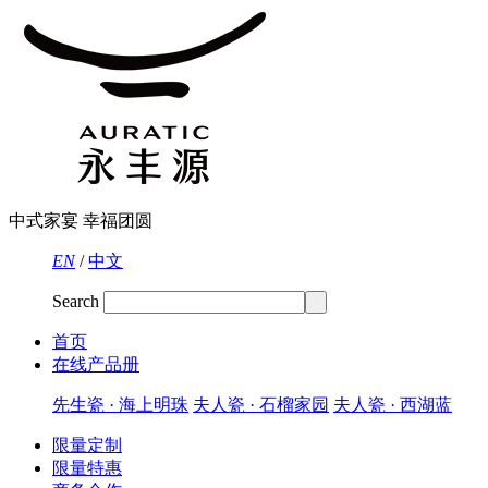
中式家宴 幸福团圆
EN
/
中文
Search
首页
在线产品册
先生瓷 · 海上明珠
夫人瓷 · 石榴家园
夫人瓷 · 西湖蓝
限量定制
限量特惠